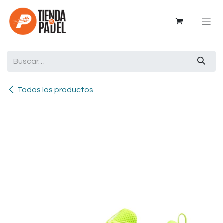
Ir al contenido
Todos los productos