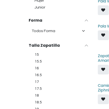
Pala 
Mujer
Junior
Forma
Pala 
Talla Zapatilla
15
Zapat
Amari
15.5
16
16.5
17
Camis
17.5
Ziphnl
18
18.5