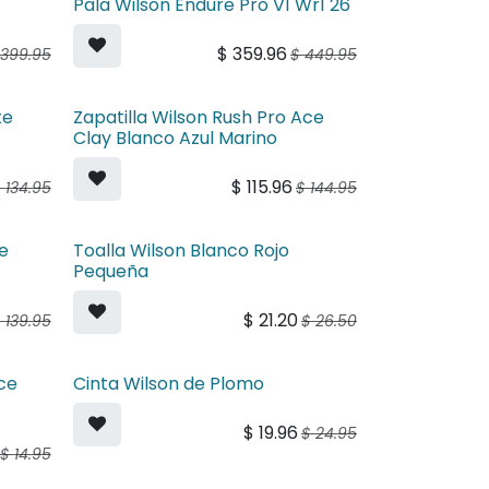
Pala Wilson Endure Pro V1 Wr1 26
$
359.96
399.95
$
449.95
te
Zapatilla Wilson Rush Pro Ace
Clay Blanco Azul Marino
$
115.96
$
134.95
$
144.95
te
Toalla Wilson Blanco Rojo
Pequeña
$
21.20
$
139.95
$
26.50
ce
Cinta Wilson de Plomo
$
19.96
$
24.95
$
14.95