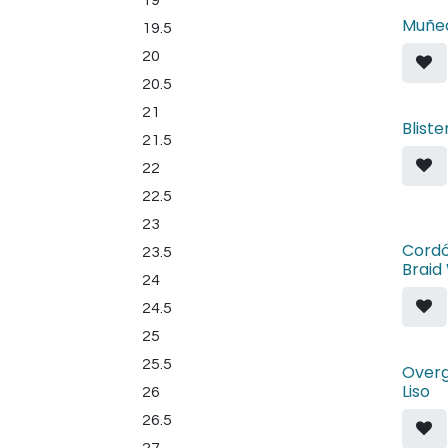
19
Muñeq
19.5
20
20.5
21
Bliste
21.5
22
22.5
23
Cordó
23.5
Braid
24
24.5
25
25.5
Overg
Liso
26
26.5