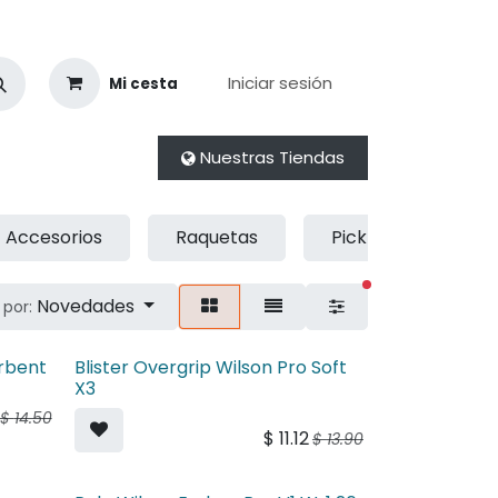
Iniciar sesión
Mi cesta
Nuestras Tiendas
Accesorios
Raquetas
Pickleball
filtros activos
Novedades
por:
orbent
Blister Overgrip Wilson Pro Soft
X3
$
14.50
$
11.12
$
13.90