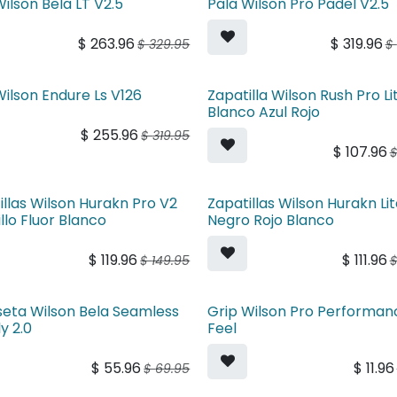
Wilson Bela LT V2.5
Pala Wilson Pro Padel V2.5
$
263.96
$
319.96
$
329.95
$
Wilson Endure Ls V126
Zapatilla Wilson Rush Pro Li
Blanco Azul Rojo
$
255.96
$
319.95
$
107.96
illas Wilson Hurakn Pro V2
Zapatillas Wilson Hurakn Li
llo Fluor Blanco
Negro Rojo Blanco
$
119.96
$
111.96
$
149.95
eta Wilson Bela Seamless
Grip Wilson Pro Performan
y 2.0
Feel
$
55.96
$
11.96
$
69.95