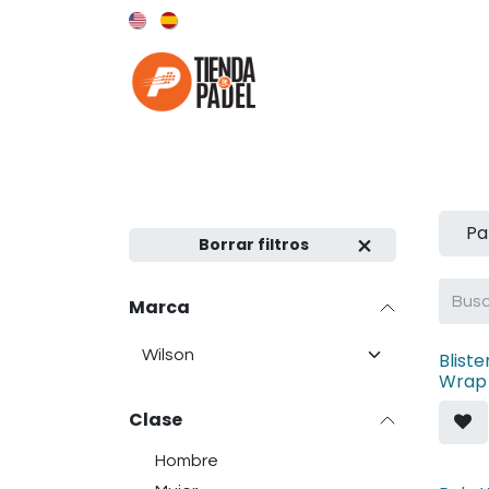
Ir al contenido
Categorías
Marcas
Pa
Borrar filtros
Marca
Bliste
Wrap
Clase
Hombre