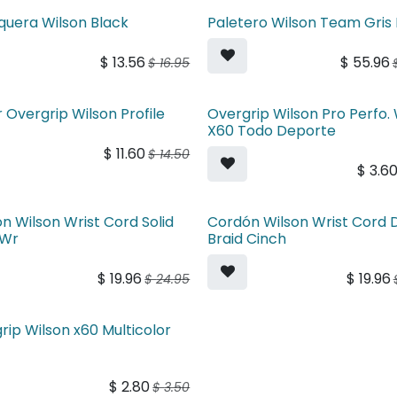
uera Wilson Black
Paletero Wilson Team Gris 
$
13.56
$
55.96
$
16.95
r Overgrip Wilson Profile
Overgrip Wilson Pro Perfo.
X60 Todo Deporte
$
11.60
$
14.50
$
3.6
n Wilson Wrist Cord Solid
Cordón Wilson Wrist Cord 
 Wr
Braid Cinch
$
19.96
$
19.96
$
24.95
rip Wilson x60 Multicolor
$
2.80
$
3.50