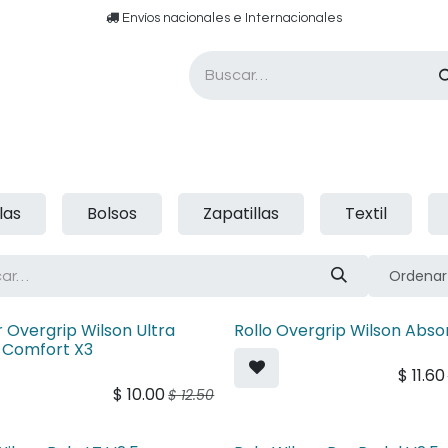
​​ E​nvíos nacionales e ​​​Internacionales​
Asesor de pádel
Tarjetas de Regalo
las
Bolsos
Zapatillas
Textil
Ordenar 
r Overgrip Wilson Ultra
Rollo Overgrip Wilson Abs
 Comfort X3
$
11.60
$
10.00
$
12.50