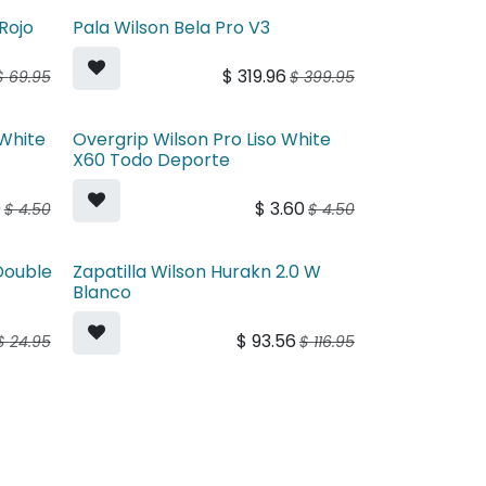
Rojo
Pala Wilson Bela Pro V3
$
319.96
$
69.95
$
399.95
 White
Overgrip Wilson Pro Liso White
X60 Todo Deporte
0
$
3.60
$
4.50
$
4.50
Double
Zapatilla Wilson Hurakn 2.0 W
Blanco
$
93.56
$
24.95
$
116.95