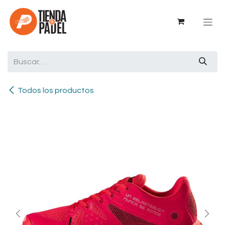
Ir al contenido
Todos los productos