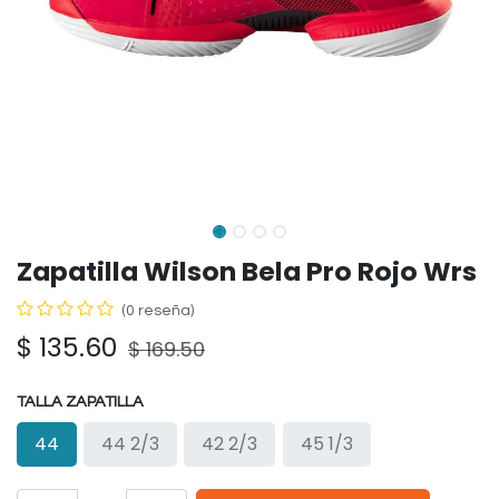
Zapatilla Wilson Bela Pro Rojo Wrs
(0 reseña)
$
135.60
$
169.50
TALLA ZAPATILLA
44
44 2/3
42 2/3
45 1/3