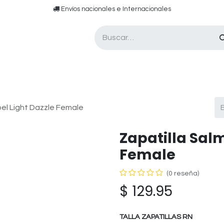
​​ E​nvíos nacionales e ​​​Internacionales​
Asesor de pádel
Tarjetas de Regalo
bel Light Dazzle Female
​Zapatilla Sal
Female
(0 reseña)
$
129.95
TALLA ZAPATILLAS RN