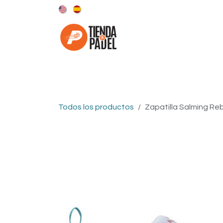
Ir al contenido
Categorías
Marcas
Todos los productos
​Zapatilla Salming Re