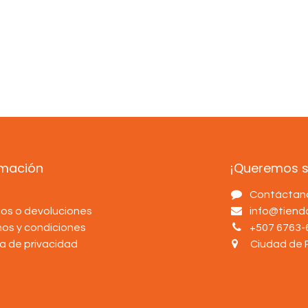
rmación
¡Queremos sa
s
Contáctan
os o devoluciones
info@tien
nos y condiciones
+507 6763-
ca de privacidad
Ciudad de 