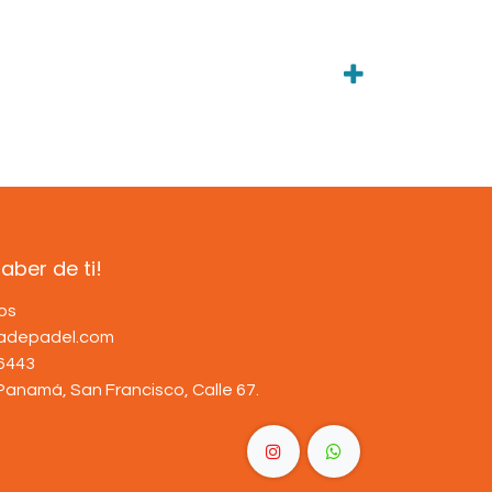
ber de ti!
os
dadepadel.com
6443
Panamá, San Francisco, Calle 67
.