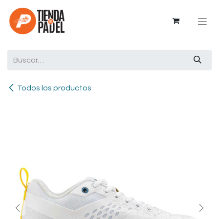
Ir al contenido
Todos los productos