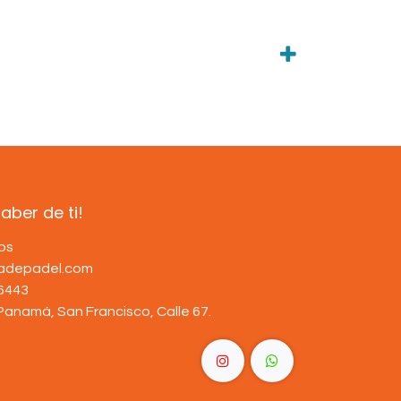
ber de ti!
os
dadepadel.com
6443
Panamá, San Francisco, Calle 67
.