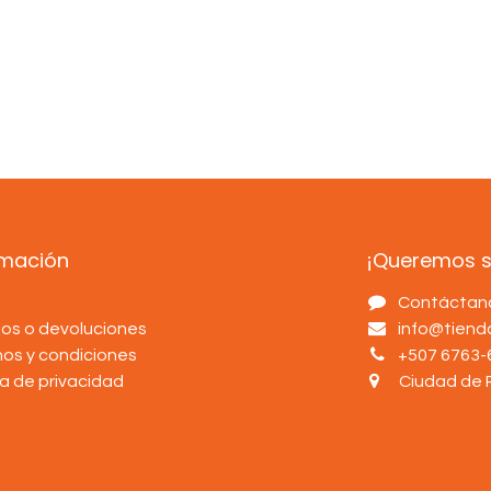
rmación
¡Queremos sa
s
Contáctan
os o devoluciones
info@tien
nos y condiciones
+507 6763-
ca de privacidad
Ciudad de 