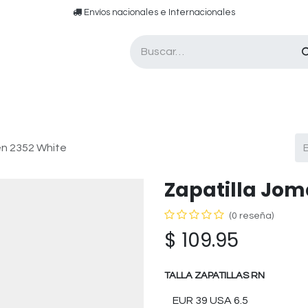
​​ E​nvíos nacionales e ​​​Internacionales​
Asesor de pádel
Tarjetas de Regalo
en 2352 White
Zapatilla Jom
(0 reseña)
$
109.95
TALLA ZAPATILLAS RN