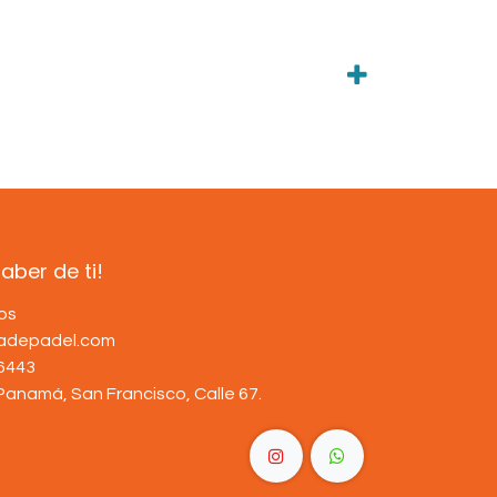
ber de ti!
os
dadepadel.com
6443
Panamá, San Francisco, Calle 67
.