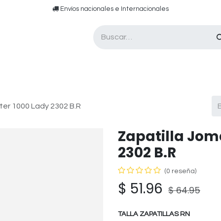
​​ E​nvíos nacionales e ​​​Internacionales​
Asesor de pádel
Tarjetas de Regalo
ter 1000 Lady 2302 B.R
Zapatilla Jom
2302 B.R
(0 reseña)
$
51.96
$
64.95
TALLA ZAPATILLAS RN