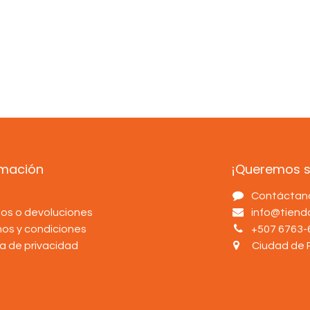
rmación
¡Queremos sa
s
Contáctan
os o devoluciones
info@tien
nos y condiciones
+507 6763-
ca de privacidad
Ciudad de 