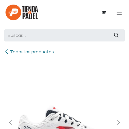
Ir al contenido
Todos los productos