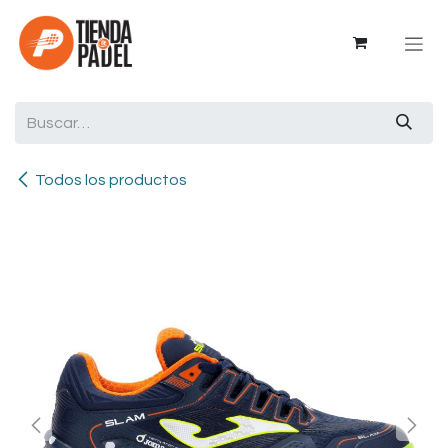
Ir al contenido
Todos los productos