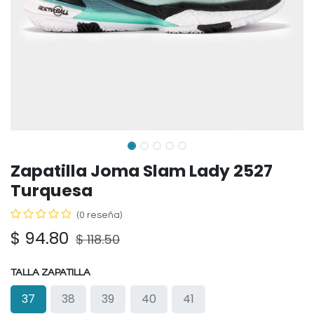
Zapatilla Joma Slam Lady 2527
Turquesa
(0 reseña)
$
94.80
$
118.50
TALLA ZAPATILLA
37
38
39
40
41