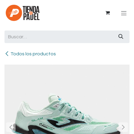
Ir al contenido
Todos los productos