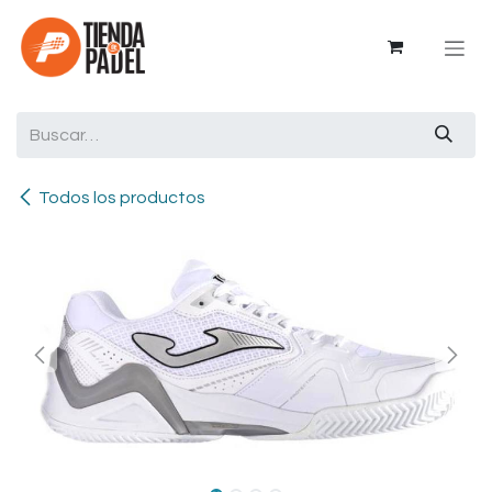
Ir al contenido
Todos los productos