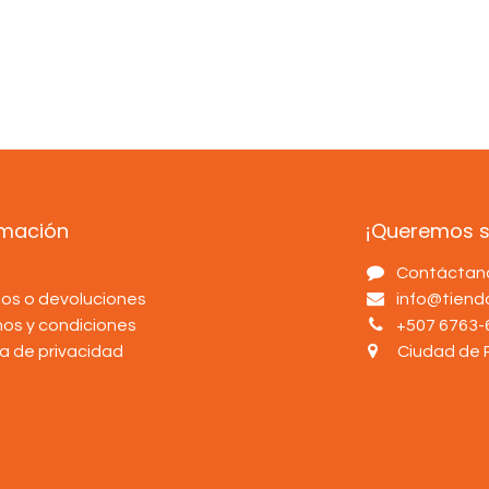
rmación
¡Queremos sa
s
Contáctan
os o devoluciones
info@tien
nos y condiciones
+507 6763-
ca de privacidad
Ciudad de 