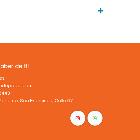
ber de ti!
os
dadepadel.com
6443
Panamá, San Francisco, Calle 67
.