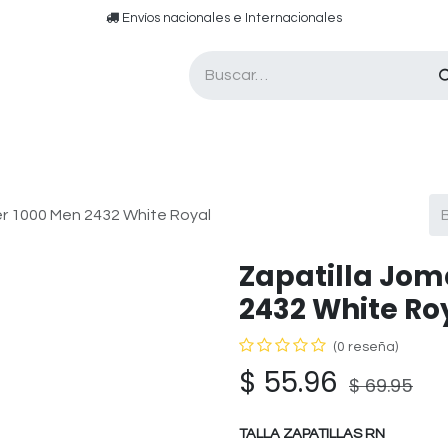
​​ E​nvíos nacionales e ​​​Internacionales​
Asesor de pádel
Tarjetas de Regalo
r 1000 Men 2432 White Royal
Zapatilla Jom
2432 White Ro
(0 reseña)
$
55.96
$
69.95
TALLA ZAPATILLAS RN