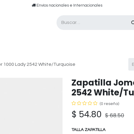
​​ E​nvíos nacionales e ​​​Internacionales​
Asesor de pádel
Tarjetas de Regalo
er 1000 Lady 2542 White/Turquoise
Zapatilla Jom
2542 White/Tu
(0 reseña)
$
54.80
$
68.50
TALLA ZAPATILLA