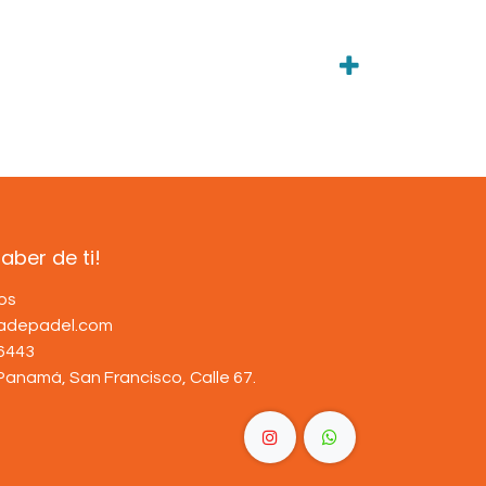
ber de ti!
os
dadepadel.com
6443
Panamá, San Francisco, Calle 67
.