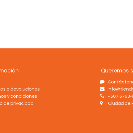
rmación
¡Queremos sa
s
Contáctan
os o devoluciones
info@tien
nos y condiciones
+507 6763-
ca de privacidad
Ciudad de 