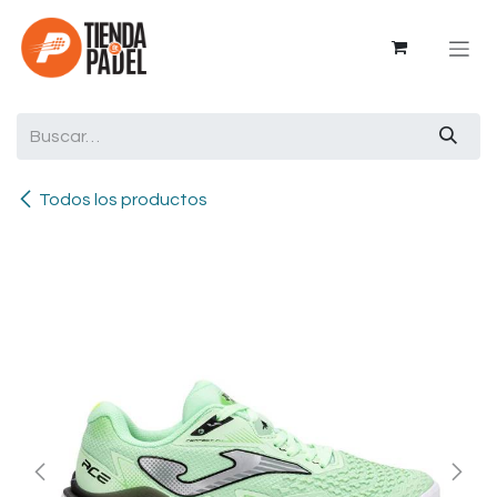
Ir al contenido
Todos los productos