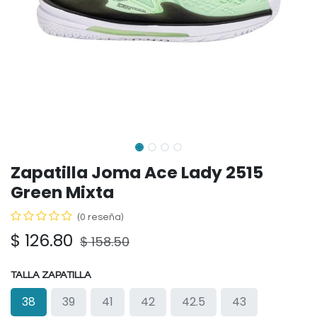
Zapatilla Joma Ace Lady 2515
Green Mixta
(0 reseña)
$
126.80
$
158.50
TALLA ZAPATILLA
38
39
41
42
42.5
43