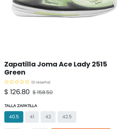
Zapatilla Joma Ace Lady 2515
Green
(0 reseña)
$
126.80
$
158.50
TALLA ZAPATILLA
40.5
41
42
42.5