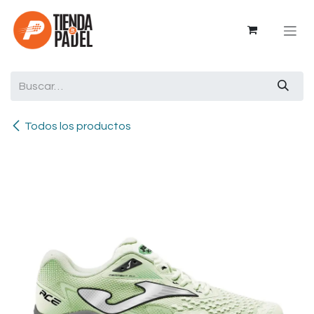
Ir al contenido
Todos los productos