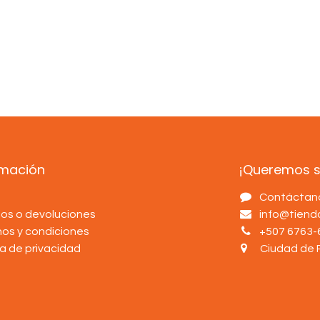
rmación
¡Queremos sa
s
Contáctan
os o devoluciones
info@tien
nos y condiciones
+507 6763-
ca de privacidad
Ciudad de 