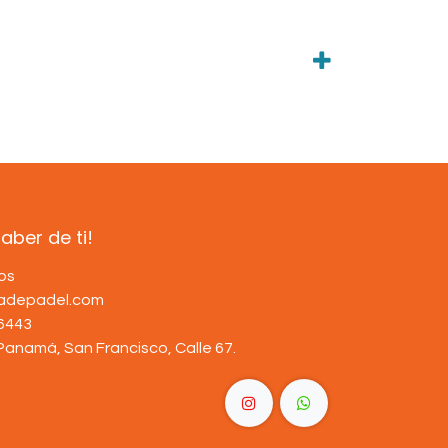
ber de ti!
os
dadepadel.com
6443
Panamá, San Francisco, Calle 67
.