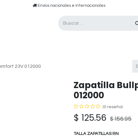
​​ E​nvíos nacionales e ​​​Internacionales​
Asesor de pádel
Tarjetas de Regalo
Comfort 23V 012000
Zapatilla Bul
012000
(0 reseña)
$
125.56
$
156.95
TALLA ZAPATILLAS RN