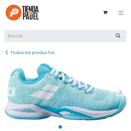
Ir al contenido
Todos los productos