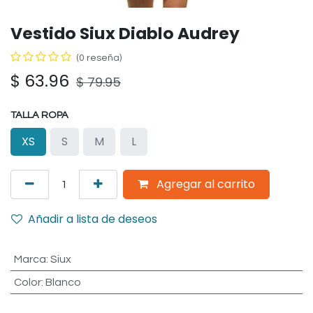
Vestido Siux Diablo Audrey
(0 reseña)
$
63.96
$
79.95
TALLA ROPA
XS
S
M
L
Agregar al carrito
Añadir a lista de deseos
Marca
:
Siux
Color
:
Blanco