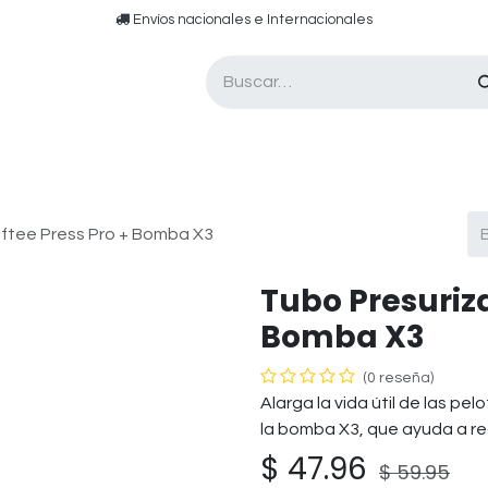
​​ E​nvíos nacionales e ​​​Internacionales​
Asesor de pádel
Tarjetas de Regalo
ftee Press Pro + Bomba X3
Tubo Presuriza
Bomba X3
(0 reseña)
Alarga la vida útil de las pe
la bomba X3, que ayuda a rec
$
47.96
$
59.95