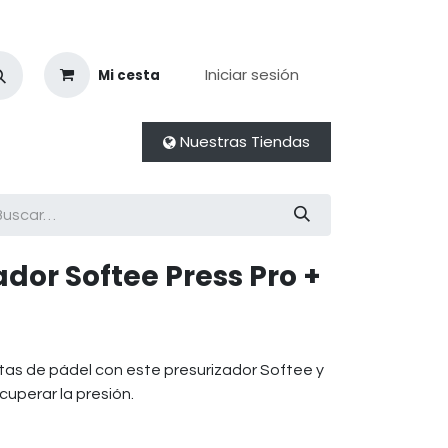
Iniciar sesión
Mi cesta
Nuestras Tiendas
dor Softee Press Pro +
lotas de pádel con este presurizador Softee y
uperar la presión.