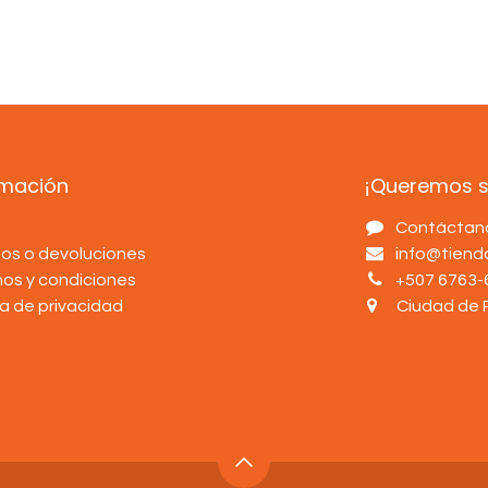
rmación
¡Queremos sa
s
Contáctan
os o devoluciones
info@tien
nos y condiciones
+507 6763-
ca de privacidad
Ciudad de 