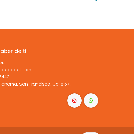
ber de ti!
os
dadepadel.com
6443
Panamá, San Francisco, Calle 67
.