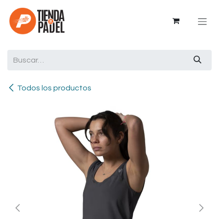
Ir al contenido
Todos los productos