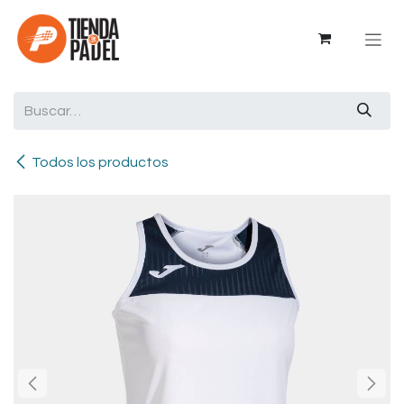
Ir al contenido
Todos los productos