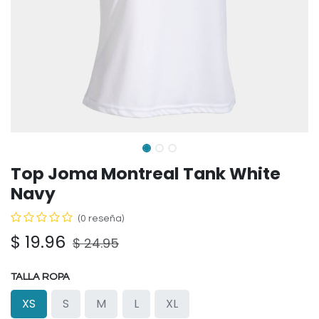
Top Joma Montreal Tank White
Navy
(0 reseña)
$
19.96
$
24.95
TALLA ROPA
XS
S
M
L
XL