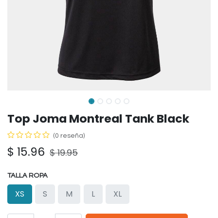
Top Joma Montreal Tank Black
(0 reseña)
$
15.96
$
19.95
TALLA ROPA
XS
S
M
L
XL