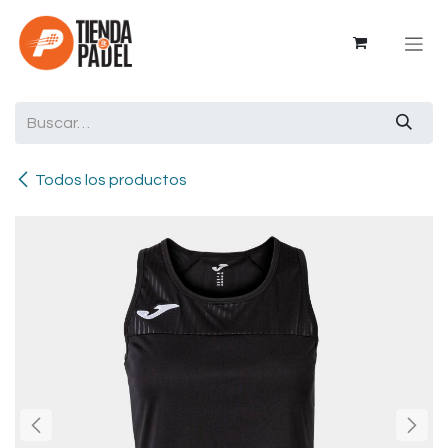
Ir al contenido
Todos los productos