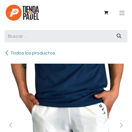
Ir al contenido
Todos los productos