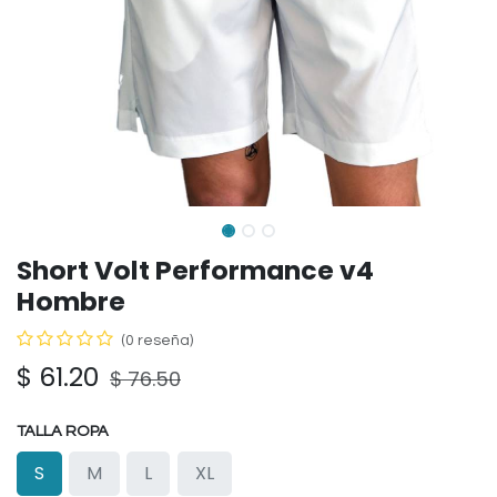
Short Volt Performance v4
Hombre
(0 reseña)
$
61.20
$
76.50
TALLA ROPA
S
M
L
XL