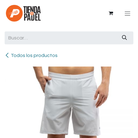
Ir al contenido
Todos los productos