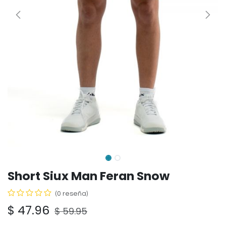
Short Siux Man Feran Snow
(0 reseña)
$
47.96
$
59.95