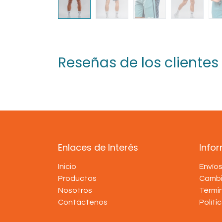
Reseñas de los clientes
Enlaces de Interés
Info
Inicio
Envío
Productos
Cambi
Nosotros
Térmi
Contáctenos
Políti