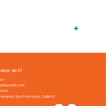
ber de ti!
os
dadepadel.com
6443
Panamá, San Francisco, Calle 67
.