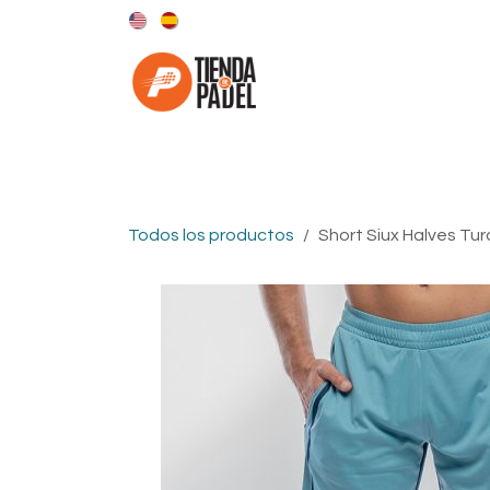
Ir al contenido
Categorías
Marcas
Todos los productos
Short Siux Halves Tu