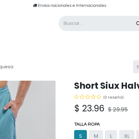
​​ E​nvíos nacionales e ​​​Internacionales​
Asesor de pádel
Tarjetas de Regalo
rquesa
Short Siux Ha
(0 reseña)
$
23.96
$
29.95
TALLA ROPA
S
M
L
XL