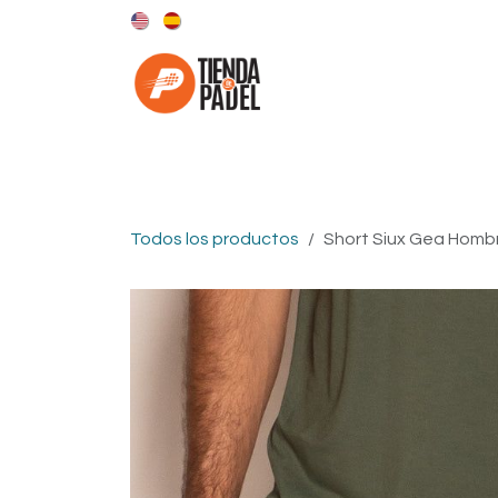
Ir al contenido
Categorías
Marcas
Todos los productos
Short Siux Gea Homb