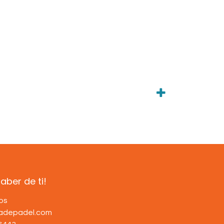
ber de ti!
os
dadepadel.com