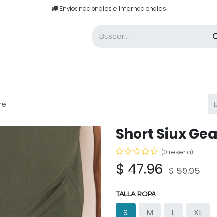
​​ E​nvíos nacionales e ​​​Internacionales​
Asesor de pádel
Tarjetas de Regalo
re
Short Siux Ge
(0 reseña)
$
47.96
$
59.95
TALLA ROPA
S
M
L
XL