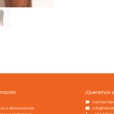
rmación
¡Queremos sa
s
Contáctan
os o devoluciones
info@tien