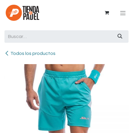
Ir al contenido
Todos los productos