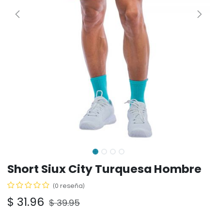
Short Siux City Turquesa Hombre
(0 reseña)
$
31.96
$
39.95