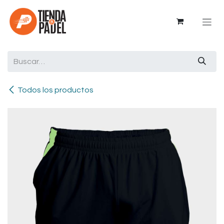
Ir al contenido
Todos los productos