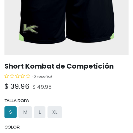
Short Kombat de Competición
(0 reseña)
$
39.96
$
49.95
TALLA ROPA
S
M
L
XL
COLOR