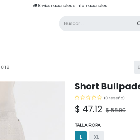
​​ E​nvíos nacionales e ​​​Internacionales​
Asesor de pádel
Tarjetas de Regalo
e 012
Short Bullpade
(0 reseña)
$
47.12
$
58.90
TALLA ROPA
L
XL