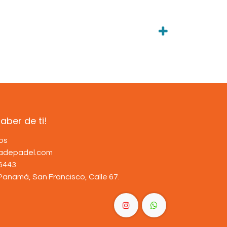
ber de ti!
os
dadepadel.com
6443
Panamá, San Francisco, Calle 67
.