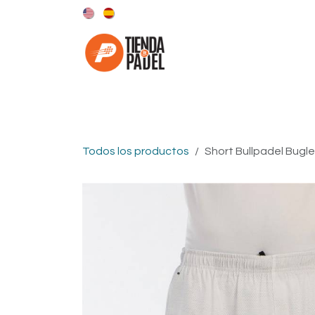
Ir al contenido
Categorías
Marcas
Todos los productos
Short Bullpadel Bugl