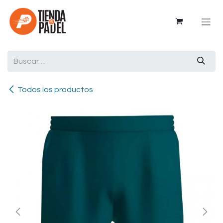
Ir al contenido
Todos los productos