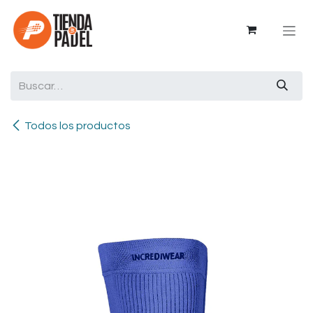
Ir al contenido
Todos los productos