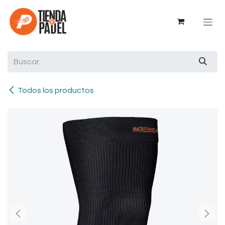
Ir al contenido
Todos los productos