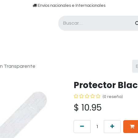
​​ E​nvíos nacionales e ​​​Internacionales​
Asesor de pádel
Tarjetas de Regalo
wn Transparente
Protector Bla
(0 reseña)
$
10.95