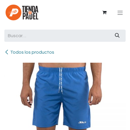
Ir al contenido
Todos los productos