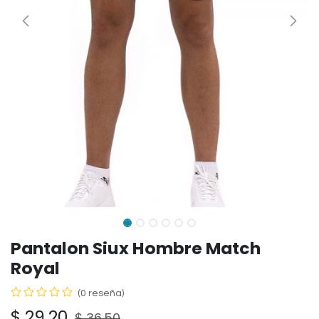
Pantalon Siux Hombre Match
Royal
(0 reseña)
$
29.20
$
36.50