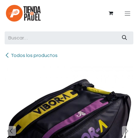
Ir al contenido
Todos los productos