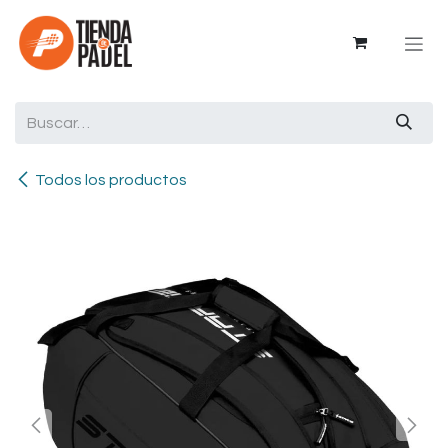
Ir al contenido
Todos los productos