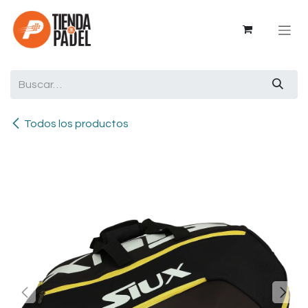
Ir al contenido
Todos los productos