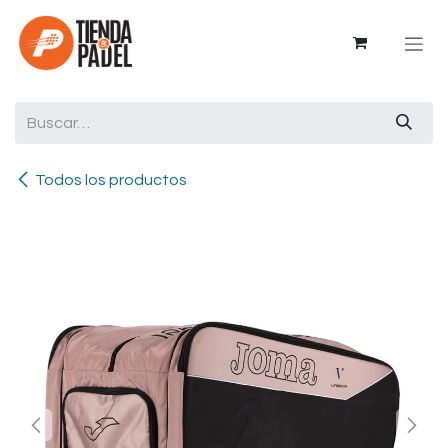
Ir al contenido
Todos los productos