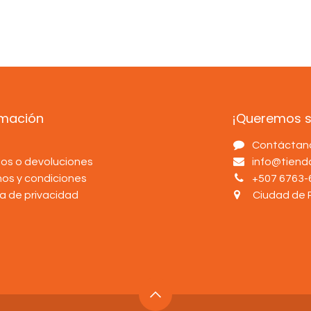
rmación
¡Queremos sa
s
Contáctan
os o devoluciones
info@tien
nos y condiciones
+507 6763-
ca de privacidad
Ciudad de 