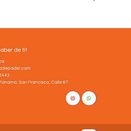
ber de ti!
os
dadepadel.com
6443
Panamá, San Francisco, Calle 67
.