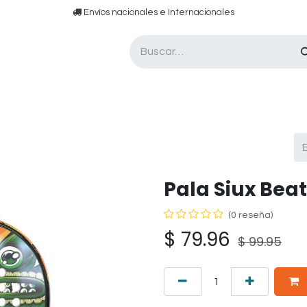
​​ E​nvíos nacionales e ​​​Internacionales​
Asesor de pádel
Tarjetas de Regalo
Pala Siux Beat
(0 reseña)
$
79.96
$
99.95