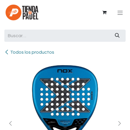
Ir al contenido
Todos los productos