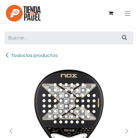
Ir al contenido
Todos los productos