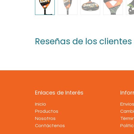
Reseñas de los clientes
Enlaces de Interés
Info
Inicio
Envío
Productos
Cambi
Nosotros
Térmi
Contáctenos
Políti