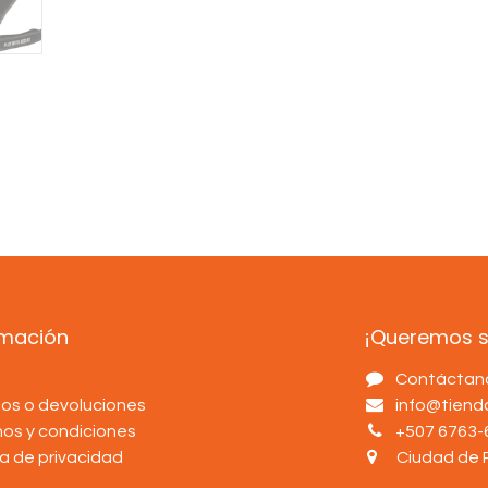
rmación
¡Queremos sa
s
Contáctan
os o devoluciones
info@tien
nos y condiciones
+507 6763-
ca de privacidad
Ciudad de 