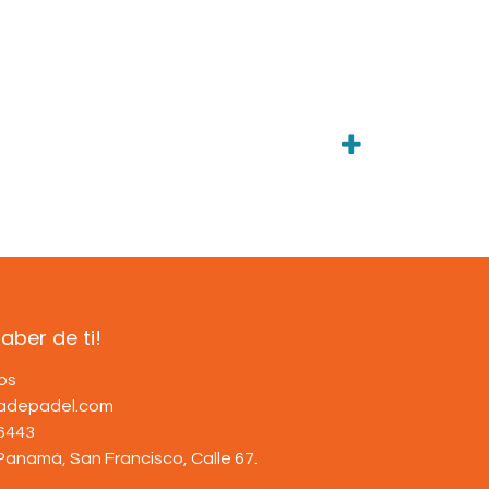
ber de ti!
os
dadepadel.com
6443
Panamá, San Francisco, Calle 67
.