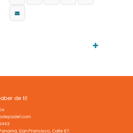
ber de ti!
os
dadepadel.com
6443
Panamá, San Francisco, Calle 67
.