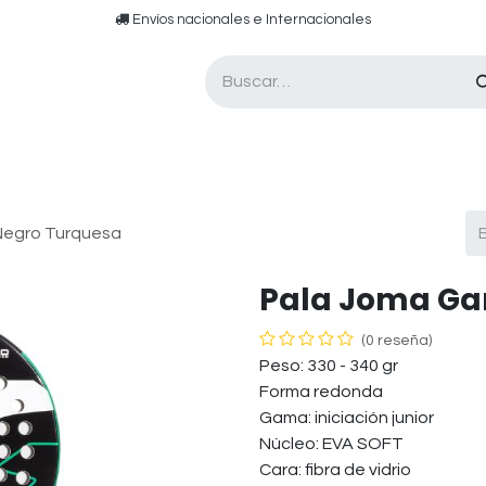
​​ E​nvíos nacionales e ​​​Internacionales​
Asesor de pádel
Tarjetas de Regalo
Negro Turquesa
Pala Joma Ga
(0 reseña)
Peso: 330 - 340 gr
Forma redonda
Gama: iniciación junior
Núcleo: EVA SOFT
Cara: fibra de vidrio