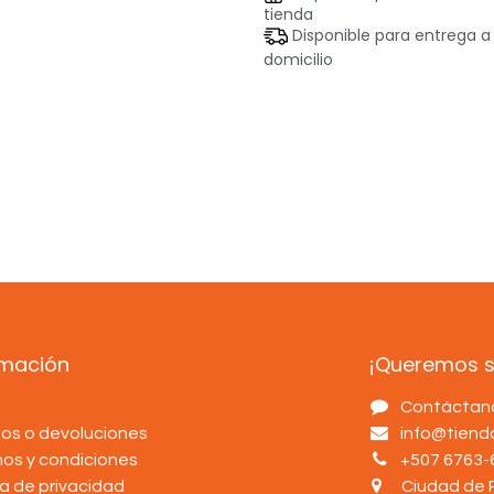
tienda
Disponible para entrega a
domicilio
rmación
¡Queremos sa
s
Contáctan
os o devoluciones
info@tien
nos y condiciones
+507 6763-
ca de privacidad
Ciudad de 