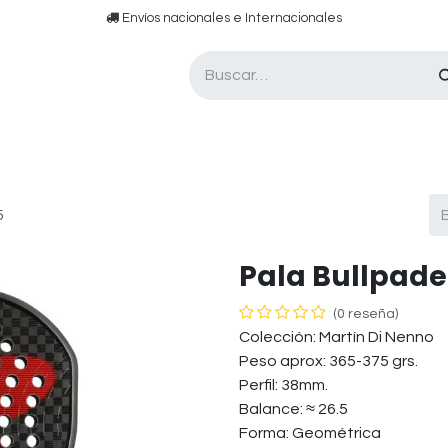
​​ E​nvíos nacionales e ​​​Internacionales​
Asesor de pádel
Tarjetas de Regalo
5
Pala Bullpade
(0 reseña)
Colección: Martín Di Nenno
Peso aprox: 365-375 grs.
Perfil: 38mm.
Balance: ≈ 26.5
Forma: Geométrica