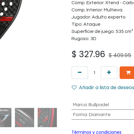
Comp. Exterior: Xtend - Carb
Comp. Interior: Multieva.
Jugador: Adulto experto
Tipo: Ataque
Superficie de juego: 535 cm²
Rugoso: 3D
$
327.96
$
409.95
Añadir a lista de deseo
Marca
:
Bullpadel
Forma
:
Diamante
Términos y condiciones