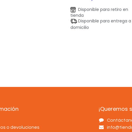
Disponible para retiro en
tienda
Disponible para entrega a
domicilio
rmación
¡Queremos sa
s
Contáctan
os o devoluciones
info@tien