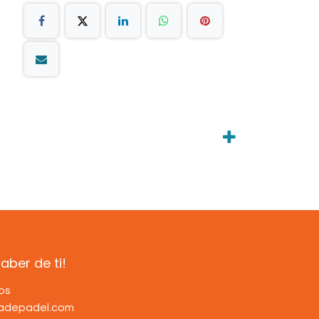
ber de ti!
os
dadepadel.com