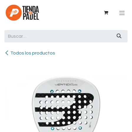
Ir al contenido
Todos los productos