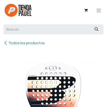
Ir al contenido
Todos los productos