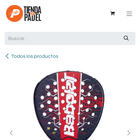
Ir al contenido
Todos los productos