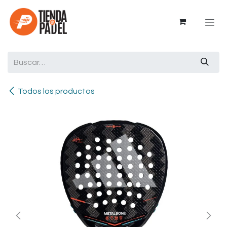
Ir al contenido
Todos los productos