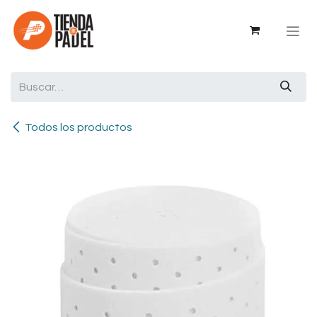
Ir al contenido
Todos los productos