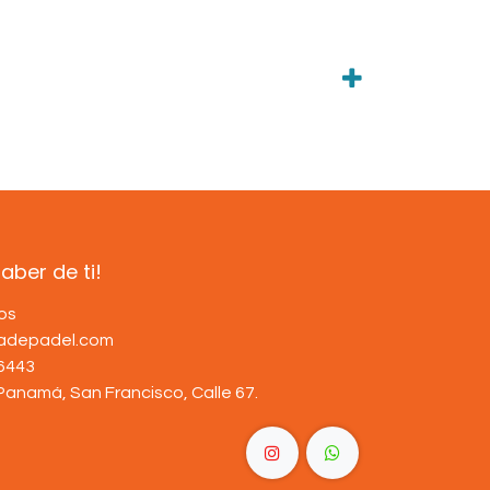
ber de ti!
os
dadepadel.com
6443
Panamá, San Francisco, Calle 67
.