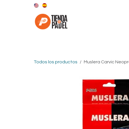
Ir al contenido
Categorías
Marcas
Todos los productos
Muslera Carvic Neop