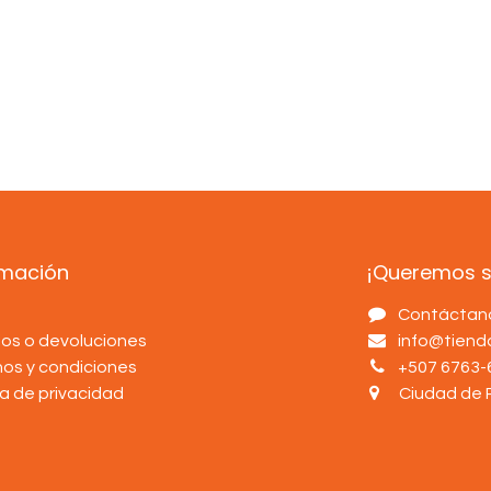
rmación
¡Queremos sa
s
Contáctan
os o devoluciones
info@tien
nos y condiciones
+507 6763-
ca de privacidad
Ciudad de 