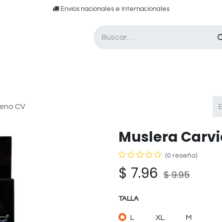
​​ E​nvíos nacionales e ​​​Internacionales​
Asesor de pádel
Tarjetas de Regalo
reno CV
Muslera Carv
(0 reseña)
$
7.96
$
9.95
TALLA
L
XL
M